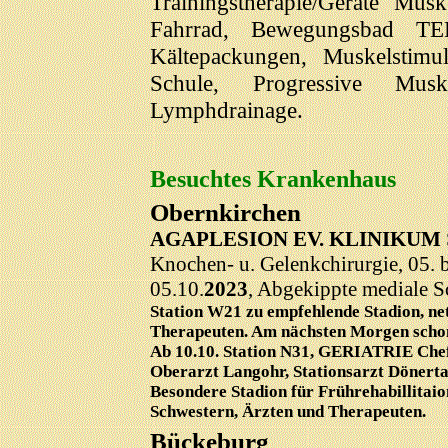
Trainingstherapie/Geräte Mu
Fahrrad, Bewegungsbad TEP
Kältepackungen, Muskelstimu
Schule, Progressive Muske
Lymphdrainage.
Besuchtes Krankenhaus
Obernkirchen
AGAPLESION EV. KLINIKUM
Knochen- u. Gelenkchirurgie, 05. 
05.10.
2023
, Abgekippte mediale S
Station W21 zu empfehlende Stadion, ne
Therapeuten. Am nächsten Morgen schon 
Ab
10.10.
Station N31,
GERIATRIE
Chef
Oberarzt Langohr, Stationsarzt Dönerta
Besondere Stadion für Frührehabillitai
Schwestern, Ärzten und Therapeuten.
Bückeburg