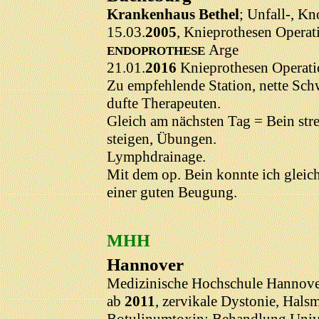
Krankenhaus Bethel
; Unfall-, K
15.03.
2005
, Knieprothesen Operat
Arge
ENDOPROTHESE
21.01.
2016
Knieprothesen Operatio
Zu empfehlende Station, nette Schw
dufte Therapeuten.
Gleich am nächsten Tag = Bein stre
steigen, Übungen.
Lymphdrainage.
Mit dem op. Bein konnte ich gleich
einer guten Beugung.
MHH
Hannover
Medizinische Hochschule Hannov
ab
2011
, zervikale Dystonie, Hals