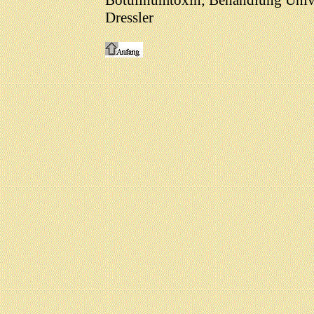
Botulinumtoxin; Behandlung Unive
Dressler