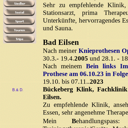
Sehr zu empfehlende Klinik, 
Stationsarzt, prima Therap
Unterkünfte, hervorragendes 
und Sauna.
Bad Eilsen
Nach meiner
Knieprothesen O
30.3.- 19.4.
2005
und 28.1. - 18
Nach meinem
Bein links I
Prothese am 06.10.23 in Folge
19.10. bis 07.11..
2023
Bückeberg Klink, Fachklini
B.& D.
Eilsen.
Zu empfehlende Klinik, anseh
Essen, sehr angenehme Therape
Mein
B
ehandlungspass